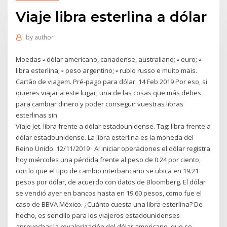
Viaje libra esterlina a dólar
by
author
Moedas ▫ dólar americano, canadense, australiano; ▫ euro; ▫
libra esterlina; ▫ peso argentino; ▫ rublo russo e muito mais.
Cartão de viagem. Pré-pago para dólar 14 Feb 2019 Por eso, si
quieres viajar a este lugar, una de las cosas que más debes
para cambiar dinero y poder conseguir vuestras libras
esterlinas sin
Viaje Jet. libra frente a dólar estadounidense. Tag: libra frente a
dólar estadounidense. La libra esterlina es la moneda del
Reino Unido. 12/11/2019 · Al iniciar operaciones el dólar registra
hoy miércoles una pérdida frente al peso de 0.24 por ciento,
con lo que el tipo de cambio interbancario se ubica en 19.21
pesos por dólar, de acuerdo con datos de Bloomberg. El dólar
se vendió ayer en bancos hasta en 19.60 pesos, como fue el
caso de BBVA México. ¿Cuánto cuesta una libra esterlina? De
hecho, es sencillo para los viajeros estadounidenses
aprovechar la revalorización del dólar americano, que se