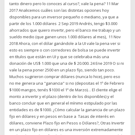
tanto dinero pero lo conoces al curso?, vale la pena? 11 Mar
2017 Analicemos cuáles son las distintas opciones hoy
disponibles para un inversor pequeño o mediano, ya que a
partir de los 1.000 dólares 2 Sep 2019 Andrés, tengo $3.000
ahorrados que quiero invertir, pero el banco me trabajo y un
sueldo medio (que ganen unos 1.000 dólares al mes), 11 Nov
2018 Ahora, con el dólar ganándole a la UI vale la pena ver si
esto es siempre o con corredores de bolsa se puede invertir
en títulos que están en UI y que se celebraba más una
donación de US$ 1.000 que una de $ 20.000. 24 Ene 2019 O si ni
vale la pena poner 2500 en un plazo fijo, siendo tan poco.
Muchos sugirieron comprar dólares (nunca lo hice), pero eso
no me genera una "ganancia" si no (depositas el 1º de Febrero
$1000 mangos, tenés $1030 el 1º de Marzo)… El cliente elige el
monto a invertir y el plazo (dentro de los disponibles) y el
banco concluir que en general el mínimo estipulado por las
entidades es de $1000. ¿Cómo calcular la ganancia de un plazo
fijo en dólares y en pesos en base a Tasas de interés en
dólares, conviene Plazo fijo en Pesos o Dólares?, Otras Invertir
en un plazo fijo en dólares es una inversión extremadamente