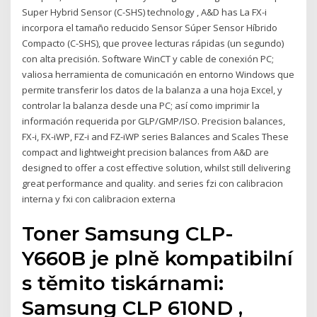
Super Hybrid Sensor (C-SHS) technology , A&D has La FX-i
incorpora el tamaño reducido Sensor Súper Sensor Híbrido
Compacto (C-SHS), que provee lecturas rápidas (un segundo)
con alta precisión. Software WinCT y cable de conexión PC;
valiosa herramienta de comunicación en entorno Windows que
permite transferir los datos de la balanza a una hoja Excel, y
controlar la balanza desde una PC; así como imprimir la
información requerida por GLP/GMP/ISO. Precision balances,
FX-i, FX-iWP, FZ-i and FZ-iWP series Balances and Scales These
compact and lightweight precision balances from A&D are
designed to offer a cost effective solution, whilst still delivering
great performance and quality. and series fzi con calibracion
interna y fxi con calibracion externa
Toner Samsung CLP-
Y660B je plně kompatibilní
s těmito tiskárnami:
Samsung CLP 610ND ,