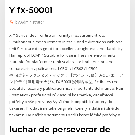
Y fx-5000i
by
Administrator
X-Y Series Ideal for tire uniformity measurement, etc.
Simultaneous measurement in the X and Y directions with one
unit Structure designed for excellent toughness and durability;
Flameproof LCM17 Suitable for use in harsh environments.
Suitable for platform or tank scales. For both tension and
compression applications. LCB01 / LCB02 / LCB06
やっぱ僕らファンタスティック！ 【ポイント5倍】 A＆D (エー·ア
ンド·デイ) 汎用電子天びん FX-5000i (分銅内蔵型) Scribd es red
social de lectura y publicación más importante del mundo. Hair
Cosmetics - profesionální vlasová kosmetika, kadeřnické
potřeby a vše pro vlasy Vyrábíme kompatibilní tonery do
tiskáren. Prodáváme také originální tonery a další náplně do
tiskáren. Do našeho sortimentu patří i kancelářské potřeby a
luchar de perseverar de