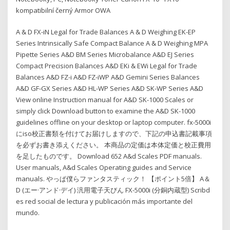
kompatibilní černý Armor OWA
A & D FX-iN Legal for Trade Balances A & D Weighing EK-EP
Series Intrinsically Safe Compact Balance A & D Weighing MPA
Pipette Series A&D BM Series Microbalance A&D EJ Series
Compact Precision Balances A&D EKi & EWi Legal for Trade
Balances A&D FZ-i A&D FZ-iWP A&D Gemini Series Balances
A&D GF-GX Series A&D HL-WP Series A&D SK-WP Series A&D
View online Instruction manual for A&D SK-1000 Scales or
simply click Download button to examine the A&D SK-1000
guidelines offline on your desktop or laptop computer. fx-5000i
にiso校正書類を付けてお届けしますので、下記の申込書記載事項
を必ずお書き添えください。 本商品の定価は本体定価と校正費用
を足したものです。 Download 652 A&d Scales PDF manuals.
User manuals, A&d Scales Operating guides and Service
manuals. やっぱ僕らファンタスティック！ 【ポイント5倍】 A＆
D (エー·アンド·デイ) 汎用電子天びん FX-5000i (分銅内蔵型) Scribd
es red social de lectura y publicación más importante del
mundo.