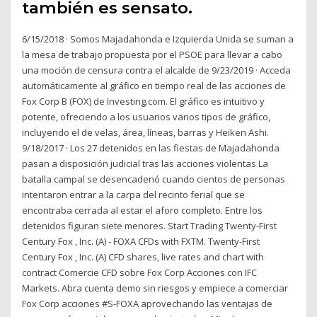
también es sensato.
6/15/2018 · Somos Majadahonda e Izquierda Unida se suman a
la mesa de trabajo propuesta por el PSOE para llevar a cabo
una moción de censura contra el alcalde de 9/23/2019 · Acceda
automáticamente al gráfico en tiempo real de las acciones de
Fox Corp B (FOX) de Investing.com. El gráfico es intuitivo y
potente, ofreciendo a los usuarios varios tipos de gráfico,
incluyendo el de velas, área, líneas, barras y Heiken Ashi.
9/18/2017 · Los 27 detenidos en las fiestas de Majadahonda
pasan a disposición judicial tras las acciones violentas La
batalla campal se desencadenó cuando cientos de personas
intentaron entrar a la carpa del recinto ferial que se
encontraba cerrada al estar el aforo completo. Entre los
detenidos figuran siete menores. Start Trading Twenty-First
Century Fox , Inc. (A) - FOXA CFDs with FXTM. Twenty-First
Century Fox , Inc. (A) CFD shares, live rates and chart with
contract Comercie CFD sobre Fox Corp Acciones con IFC
Markets. Abra cuenta demo sin riesgos y empiece a comerciar
Fox Corp acciones #S-FOXA aprovechando las ventajas de