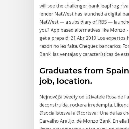
will see the challenger bank leapfrog riva
lender NatWest has launched a digital ban
NatWest — a subsidiary of RBS — launche
you? App based alternatives like Monzo 
get a prepaid 21 Abr 2019 Los expertos
razón no les falta. Cheques bancarios; F
Bank: las ventajas y características de es
Graduates from Spain 
job, location.
Nejnovější tweety od uživatele Rosa de Fa
deconstruïda, rockera irredempta. Llicenci
@socialistesval a @cortsval. Una de las ch
Carvalho Araújo, de Monzo Bank. En ella
llevar a tu empresa a otro nivel, no simp