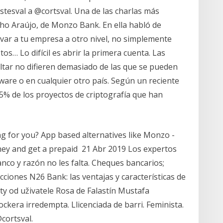
istesval a @cortsval. Una de las charlas más
lho Araújo, de Monzo Bank. En ella habló de
var a tu empresa a otro nivel, no simplemente
os… Lo difícil es abrir la primera cuenta. Las
ltar no difieren demasiado de las que se pueden
ware o en cualquier otro país. Según un reciente
15% de los proyectos de criptografía que han
g for you? App based alternatives like Monzo -
ey and get a prepaid 21 Abr 2019 Los expertos
co y razón no les falta. Cheques bancarios;
ciones N26 Bank: las ventajas y características de
ty od uživatele Rosa de Falastín Mustafa
ckera irredempta. Llicenciada de barri. Feminista.
@cortsval.