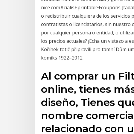
nice.com#cialis+printable+coupons ]tadala
o redistribuir cualquiera de los servicio
contratistas o licenciatarios, sin nuestro
por cualquier persona o entidad, o utiliz
los precios actuales? ¡Echa un vistazo a 
Kořínek totiž připravili pro tamní Dům u
komiks 1922–2012.
Al comprar un Fil
online, tienes más
diseño, Tienes qu
nombre comercial s
relacionado con 